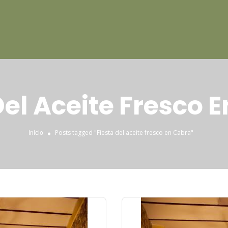
Del Aceite Fresco 
Posts tagged "Fiesta del aceite fresco en Cabra"
Inicio