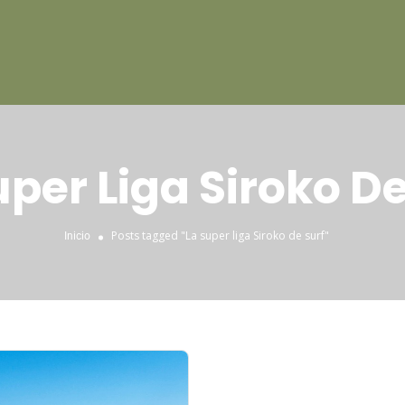
uper Liga Siroko De
Posts tagged "La super liga Siroko de surf"
Inicio