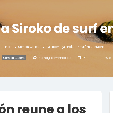
ga Siroko de surf 
La super liga Siroko de surf en Cantabria
Inicio
Comida Casera
No hay comentarios
13 de abril de 2018
Comida Casera
ón reune a los