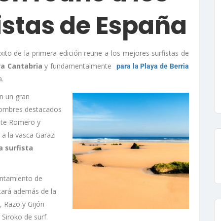
istas de España
xito de la primera edición reune a los mejores surfistas de
ra Cantabria
y fundamentalmente
para la Playa de Berria
a.
on un gran
nombres destacados
ente Romero y
a la vasca Garazi
a surfista
untamiento de
tará además de la
, Razo y Gijón
 Siroko de surf.