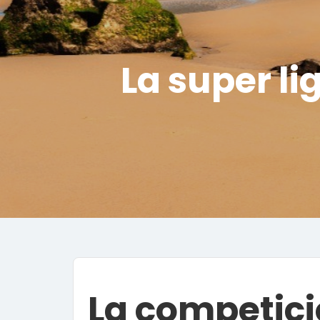
La super li
La competici