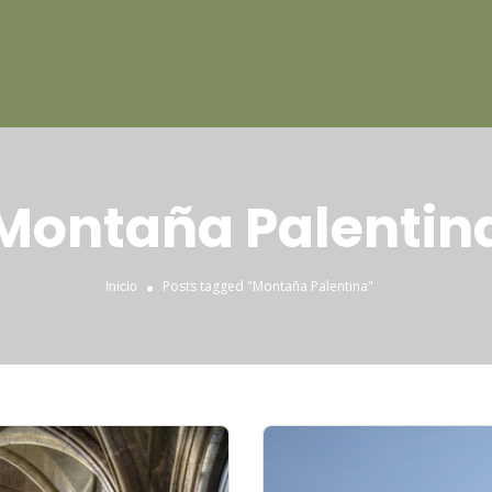
Montaña Palentin
Posts tagged "Montaña Palentina"
Inicio