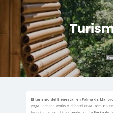
Turism
Expe
El turismo del Bienestar en Palma de Mallorc
yoga Sadhana works y el hotel Nivia Born Bouti
tendrá lugar simultáneamente con
La Festa de l