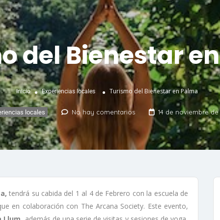
o del Bienestar e
Turismo del Bienestar en Palma
Inicio
Experiencias locales
No hay comentarios
14 de noviembre de
riencias locales
a,
tendrá su cabida del 1 al 4 de Febrero con la escuela de
que en colaboración con The Arcana Society. Este evento,
a Llum,
además de una serie de visitas y sesiones de yoga,