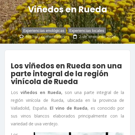
Viñedos en Rueda
Experiencias enológicas
,
Experiencias locales
No hay comentarios
2 de enero de 2024
Los viñedos en Rueda son una
parte integral de la región
vinícola de Rueda
Los
viñedos en Rueda,
son una parte integral de la
región vinícola de Rueda, ubicada en la provincia de
Valladolid, España.
El vino de Rueda
, es conocido por
sus vinos blancos elaborados principalmente con la
variedad de uva verdejo.
Los