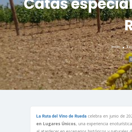
Catas especia
Inicio
Exp
E
celebra en junio de 20
La Ruta del Vino de Rueda
en Lugares Únicos
, una experiencia enoturístic
al atardecer en escenarios históricos y naturales de