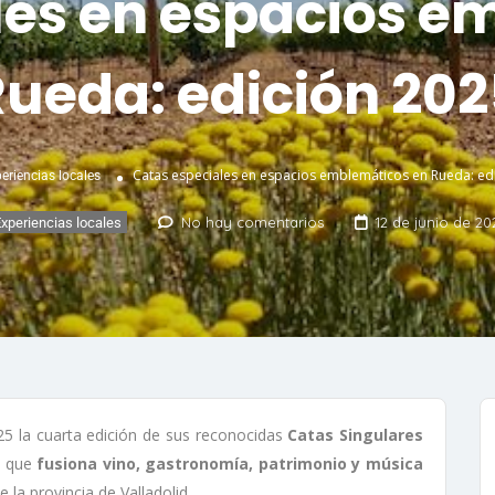
les en espacios e
Rueda: edición 202
Catas especiales en espacios emblemáticos en Rueda: ed
eriencias locales
No hay comentarios
12 de junio de 20
xperiencias locales
25 la cuarta edición de sus reconocidas
Catas Singulares
a que
fusiona vino, gastronomía, patrimonio y música
 la provincia de Valladolid.