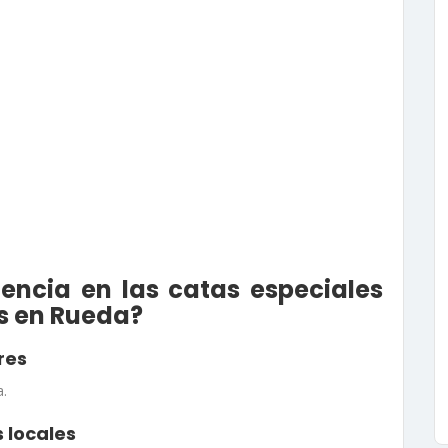
encia en las catas especiales
s en Rueda?
res
a
.
 locales