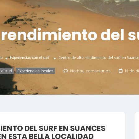
 rendimiento del 
Centro de alto rendimiento del surf en Suanc
io
Experiencias con el surf
No hay comentarios
14 de d
 el surf
,
Experiencias locales
MIENTO DEL SURF EN SUANCES
EN ESTA BELLA LOCALIDAD