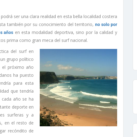
podrá ser una clara realidad en esta bella localidad costera
sta también por su conocimiento del territorio,
no solo por
en esta modalidad deportiva, sino por la calidad y
os años
cos prima como gran meca del surf nacional.
tica del surf en
un grupo político
a el próximo año
adanos ha puesto
ndría para esta
ilidad que tendría
e cada año se ha
rtante deporte en
es surferas y a
, en el resto de
ugar recóndito de