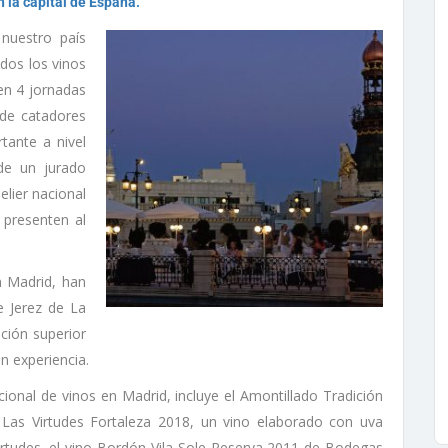
n la capital de España.
nuestro país
odos los vinos
en 4 jornadas
 de catadores
tante a nivel
de un jurado
lier nacional
 presenten al
n Madrid, han
 Jerez de La
ción superior
n experiencia.
ional de vinos en Madrid, incluye el Amontillado Tradición
 Las Virtudes Fortaleza 2018, un vino elaborado con uva
rtudes, el vino Bordón Vila Sole Reserva 2011 de Bodegas