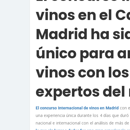
vinos en el C
Madrid ha si
único para an
vinos con lo
expertos de
con e
El concurso Internacional de vinos en Madrid
una experiencia única durante los 4 días que duró
nacional e internacional con el análisis de más d