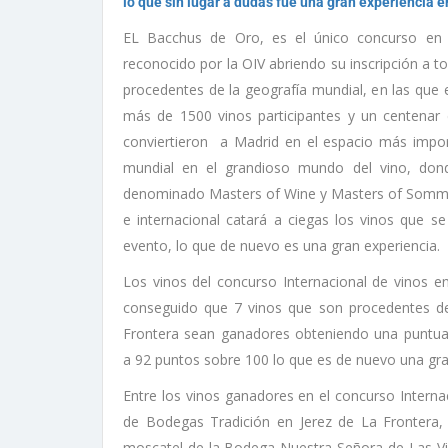
lo que sin lugar a dudas fue una gran experiencia e
EL Bacchus de Oro, es el único concurso en 
reconocido por la OIV abriendo su inscripción a t
procedentes de la geografía mundial, en las que 
más de 1500 vinos participantes y un centenar
conviertieron a Madrid en el espacio más impor
mundial en el grandioso mundo del vino, don
denominado Masters of Wine y Masters of Somme
e internacional catará a ciegas los vinos que se
evento, lo que de nuevo es una gran experiencia.
Los vinos del concurso Internacional de vinos e
conseguido que 7 vinos que son procedentes de
Frontera sean ganadores obteniendo una puntua
a 92 puntos sobre 100 lo que es de nuevo una gra
Entre los vinos ganadores en el concurso Internac
de Bodegas Tradición en Jerez de La Frontera,
moscatel de la Bodega Nuestra Señora de Las Vi