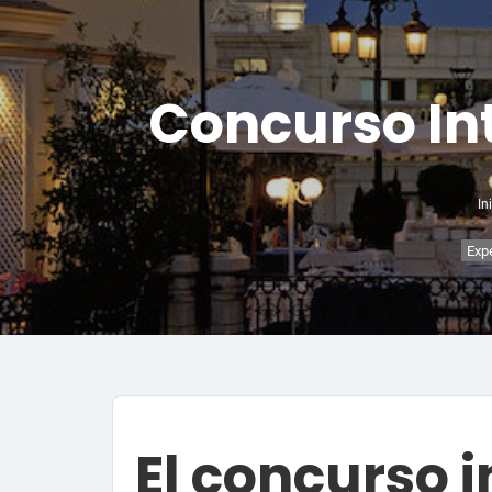
Concurso In
In
Expe
El concurso 