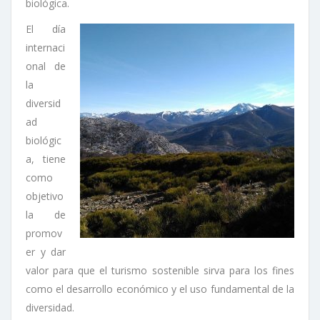
biológica.
El día
internaci
onal de
la
diversid
ad
biológic
a, tiene
como
objetivo
la de
promov
er y dar
valor para que el turismo sostenible sirva para los fines
como el desarrollo económico y el uso fundamental de la
diversidad.