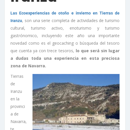
Las Ecoexperiencias de otoño e invierno en Tierras de
, son una serie completa de actividades de turismo
Iranzu
cultural, turismo activo, enoturismo y turismo
gastrónomico, incluyendo este año una importante
novedad como es el geocaching o búsqueda del tesoro
que cuenta ya con trece tesoros,
lo que será sin lugar
a dudas toda una experiencia en esta preciosa
zona de Navarra.
Tierras
de
Iranzu
en la
provinci
a de
Navarra,
te