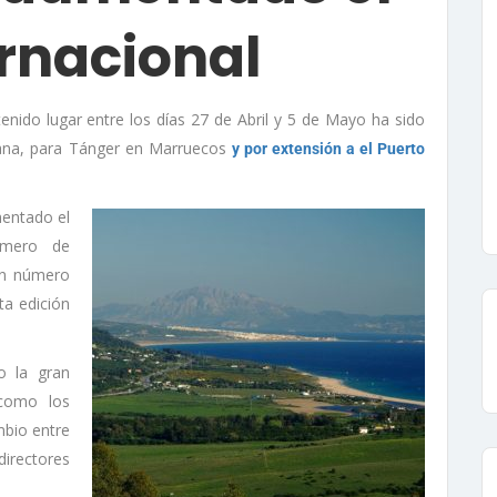
rnacional
 tenido lugar entre los días 27 de Abril y 5 de Mayo ha sido
itana, para Tánger en Marruecos
y por extensión a el Puerto
entado el
úmero de
un número
a edición
o la gran
 como los
mbio entre
irectores