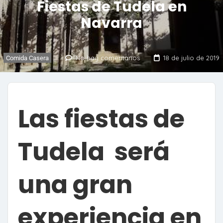
Fiestas de Tudela en
Navarra
No hay comentarios
18 de julio de 2019
Comida Casera
Las fiestas de
Tudela será
una gran
experiencia en