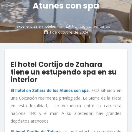
Atunes con spa
No hay comentarios
experiencias en hoteles
1 de octubre de 2024
El hotel Cortijo de Zahara
tiene un estupendo spa en su
interior
, está situado en
El hotel en Zahara de los Atunes con spa
una ubicación realmente privilegiada. La Sierra de la Plata
en esta localidad, se encuentra entre la carretera
nacional 340 y el mar. A su alrededor, hay grandes
depósitos arenosos.
El
es un fantástico complejo de
hotel Cortijo de Zahara,