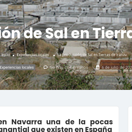
ón de Sal en Tierr
La producción de Sal en Tierras de Iranzu
Inicio
Experiencias locales
No hay comentarios
6 de julio de 20
Experiencias locales
e en Navarra una de la pocas
anantial que existen en España