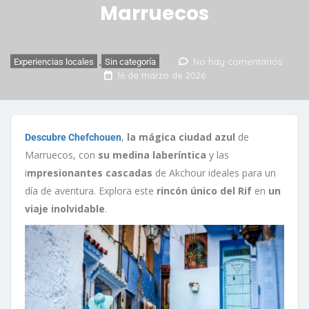
Marruecos
No hay comentarios
Experiencias locales
,
Sin categoría
16 de marzo de 2026
,
la mágica ciudad azul
de
Descubre Chefchouen
Marruecos, con
su medina laberíntica
y las
i
mpresionantes cascadas
de Akchour ideales para un
día de aventura. Explora este
rincón único del Rif
en
un
viaje inolvidable
.