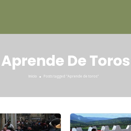
Aprende De Toros
Posts tagged "Aprende de toros"
Inicio