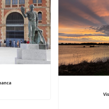
amanca
Vi