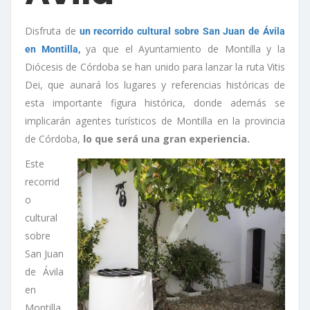
Disfruta de
un recorrido cultural sobre San Juan de Ávila
ya que el Ayuntamiento de Montilla y la
en Montilla,
Diócesis de Córdoba se han unido para lanzar la ruta Vitis
Dei, que aunará los lugares y referencias históricas de
esta importante figura histórica, donde además se
implicarán agentes turísticos de Montilla en la provincia
de Córdoba,
lo que será una gran experiencia.
Este
recorrid
o
cultural
sobre
San Juan
de Ávila
en
Montilla,