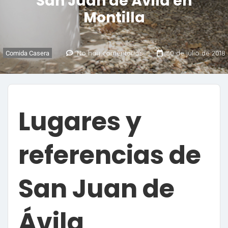
San Juan de Ávila en
Montilla
No hay comentarios
30 de julio de 2018
Comida Casera
Lugares y
referencias de
San Juan de
Ávila