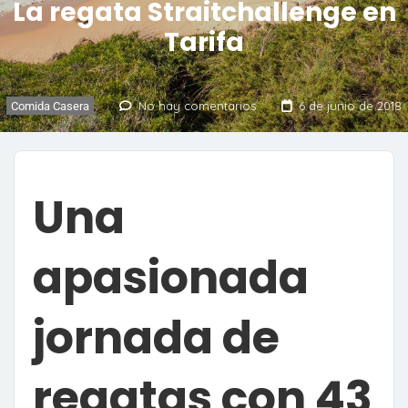
La regata Straitchallenge en
Tarifa
No hay comentarios
6 de junio de 2018
Comida Casera
Una
apasionada
jornada de
regatas con 43