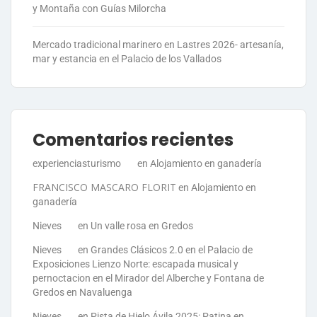
y Montaña con Guías Milorcha
Mercado tradicional marinero en Lastres 2026- artesanía,
mar y estancia en el Palacio de los Vallados
Comentarios recientes
experienciasturismo
en
Alojamiento en ganadería
FRANCISCO MASCARO FLORIT
en
Alojamiento en
ganadería
Nieves
en
Un valle rosa en Gredos
Nieves
en
Grandes Clásicos 2.0 en el Palacio de
Exposiciones Lienzo Norte: escapada musical y
pernoctacion en el Mirador del Alberche y Fontana de
Gredos en Navaluenga
Nieves
en
Pista de Hielo Ávila 2025: Patina en