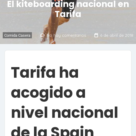
El kiteboarding nacional en
Tarifa
No hay comentarios
6 de abril de 2018
Comida Casera
Tarifa ha
acogido a
nivel nacional
de la Spain